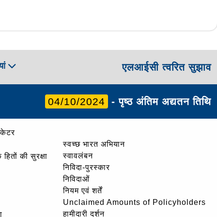
ां
एलआईसी त्वरित सुझाव
04/10/2024
- पृष्ठ अंतिम अद्यतन तिथि
ोकेटर
स्वच्छ भारत अभियान
स्वावलंबन
हितों की सुरक्षा
निविदा-पुरस्कार
निविदाओं
नियम एवं शर्तें
Unclaimed Amounts of Policyholders
हामीदारी दर्शन
ा