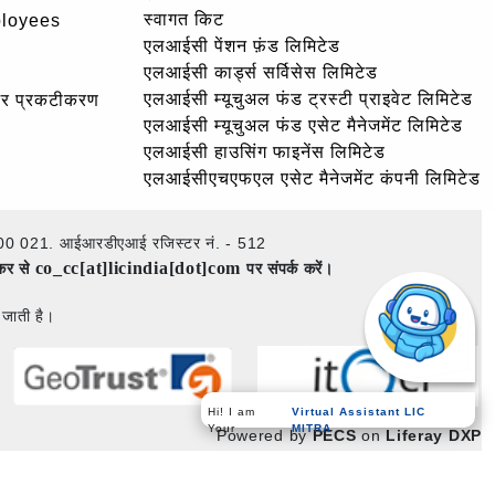
स्वागत किट
ployees
एलआईसी पेंशन फ़ंड लिमिटेड
एलआईसी कार्ड्स सर्विसेस लिमिटेड
एलआईसी म्यूचुअल फंड ट्रस्टी प्राइवेट लिमिटेड
और प्रकटीकरण
एलआईसी म्यूचुअल फंड एसेट मैनेजमेंट लिमिटेड
एलआईसी हाउसिंग फाइनेंस लिमिटेड
एलआईसीएचएफएल एसेट मैनेजमेंट कंपनी लिमिटेड
ई – 400 021. आईआरडीएआई रजिस्टर नं. - 512
co_cc[at]licindia[dot]com
ेकर से
पर संपर्क करें।
 जाती है।
Virtual Assistant LIC
Hi! I am
MITRA
Your
Powered by
PECS
on
Liferay DXP