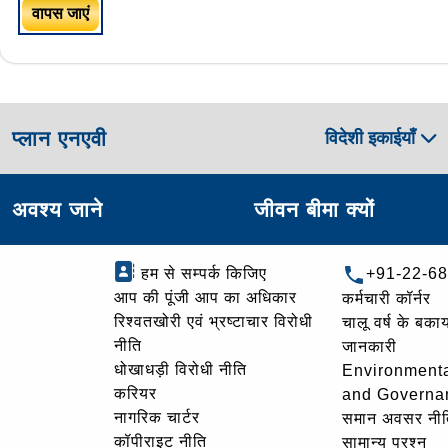
वापस जाएं
प्लान एनएवी
विदेशी इकाईयाँ
अवश्य जाने
जीवन बीमा क्यों
हम से सम्पर्क किजिए
+91-22-6
आप की पूंजी आप का अधिकार
कर्मचारी कॉर्नर
रिश्वतखोरी एवं भ्रष्टाचार विरोधी
चालू वर्ष के बकाय
नीति
जानकारी
धोखाधड़ी विरोधी नीति
Environmenta
करियर
and Governa
नागरिक चार्टर
समान अवसर नीत
कॉपीराइट नीति
सामान्य प्रश्न