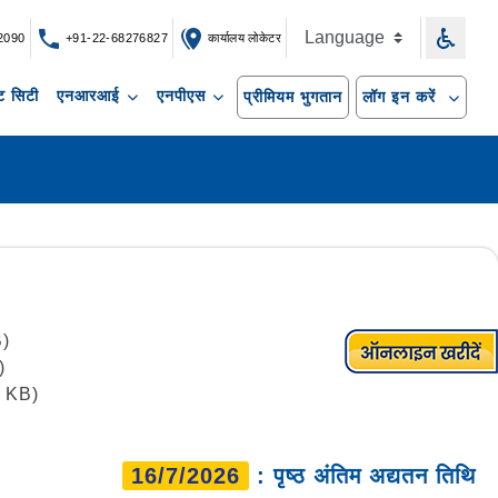
2090
+91-22-68276827
कार्यालय लोकेटर
 सिटी
एनआरआई
एनपीएस
प्रीमियम भुगतान
लॉग इन करें
B)
)
6 KB)
16/7/2026
: पृष्ठ अंतिम अद्यतन तिथि