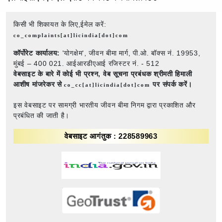
किसी भी शिकायत के लिए,ईमेल करें:
co_complaints[at]licindia[dot]com
कॉर्पोरेट कार्यालय:
'योगक्षेम', जीवन बीमा मार्ग, पी.ओ. बॉक्स नं. 19953,
मुंबई – 400 021. आईआरडीएआई रजिस्टर नं. - 512
वेबसाइट के बारे में कोई भी प्रश्न,
वेब सूचना प्रबंधक श्रीमती हिमाली
आशीष मांजरेकर से
पर संपर्क करें।
co_cc[at]licindia[dot]com
इस वेबसाइट पर सामग्री भारतीय जीवन बीमा निगम द्वारा प्रकाशित और
प्रबंधित की जाती है।
वेबसाइट आगंतुक : 228589963