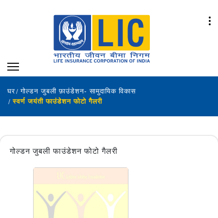
घर
गोल्‍डन जुबली फ़ाउंडेशन- सामुदायिक विकास
स्वर्ण जयंती फाउंडेशन फोटो गैलरी
गोल्डन जुबली फाउंडेशन फोटो गैलरी