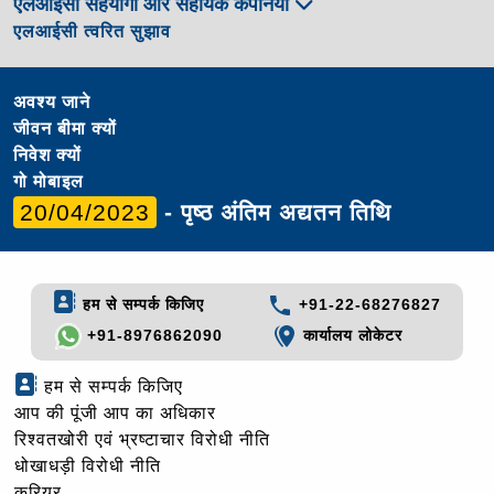
एलआईसी सहयोगी और सहायक कंपनियां
एलआईसी त्वरित सुझाव
अवश्य जाने
जीवन बीमा क्यों
निवेश क्यों
गो मोबाइल
20/04/2023
- पृष्ठ अंतिम अद्यतन तिथि
हम से सम्पर्क किजिए
+91-22-68276827
+91-8976862090
कार्यालय लोकेटर
हम से सम्पर्क किजिए
आप की पूंजी आप का अधिकार
रिश्वतखोरी एवं भ्रष्टाचार विरोधी नीति
धोखाधड़ी विरोधी नीति
करियर