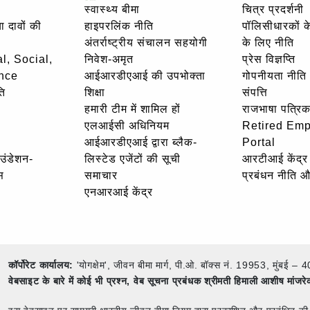
स्वास्थ्य बीमा
चित्र प्रदर्शनी
ा दावों की
हाइपरलिंक नीति
पॉलिसीधारकों के 
अंतर्राष्ट्रीय संचालन सहयोगी
के लिए नीति
l, Social,
निवेश-अमृत
प्रेस विज्ञप्ति
nce
आईआरडीएआई की उपभोक्ता
गोपनीयता नीति
ि
शिक्षा
संपत्ति
हमारी टीम में शामिल हों
राजभाषा पत्रिक
एलआईसी अधिनियम
Retired Em
आईआरडीएआई द्वारा ब्लैक-
Portal
ाउंडेशन-
लिस्टेड एजेंटों की सूची
आरटीआई केंद्र
स
समाचार
प्रबंधन नीति 
एनआरआई केंद्र
कॉर्पोरेट कार्यालय:
'योगक्षेम', जीवन बीमा मार्ग, पी.ओ. बॉक्स नं. 19953, मुंब
वेबसाइट के बारे में कोई भी प्रश्न,
वेब सूचना प्रबंधक श्रीमती हिमाली आशीष मांजर