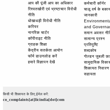
आप की पूंजी आप का अधिकार
कर्मचारी कॉर्नर
रिश्वतखोरी एवं भ्रष्टाचार विरोधी
चालू वर्ष के बकाय
नीति
जानकारी
धोखाधड़ी विरोधी नीति
Environmenta
करियर
and Governa
नागरिक चार्टर
समान अवसर नीत
कॉपीराइट नीति
सामान्य प्रश्न
ग्राहक शिक्षा
प्रतिपुष्टि
केंद्रीय सतर्कता आयोग
शब्दकोष
फॉर्म डाउनलोड करें
गोल्‍डन जुबली फ़
हमारे विज्ञापन देखें
सामुदायिक विका
शिकायत निवारण
सहायता
किसी भी शिकायत के लिए,ईमेल करें:
co_complaints[at]licindia[dot]com