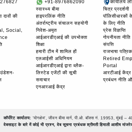
8276827
+91-8976862090
कार्यालय ल
स्वास्थ्य बीमा
चित्र प्रदर्शनी
ा दावों की
हाइपरलिंक नीति
पॉलिसीधारकों के 
अंतर्राष्ट्रीय संचालन सहयोगी
के लिए नीति
l, Social,
निवेश-अमृत
प्रेस विज्ञप्ति
nce
आईआरडीएआई की उपभोक्ता
गोपनीयता नीति
ि
शिक्षा
संपत्ति
हमारी टीम में शामिल हों
राजभाषा पत्रिक
एलआईसी अधिनियम
Retired Em
आईआरडीएआई द्वारा ब्लैक-
Portal
ाउंडेशन-
लिस्टेड एजेंटों की सूची
आरटीआई केंद्र
स
समाचार
प्रबंधन नीति 
एनआरआई केंद्र
कॉर्पोरेट कार्यालय:
'योगक्षेम', जीवन बीमा मार्ग, पी.ओ. बॉक्स नं. 19953, मुंब
वेबसाइट के बारे में कोई भी प्रश्न,
वेब सूचना प्रबंधक श्रीमती हिमाली आशीष मांजर