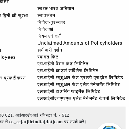
ोकेटर
स्वच्छ भारत अभियान
स्वावलंबन
हितों की सुरक्षा
निविदा-पुरस्कार
निविदाओं
नियम एवं शर्तें
Unclaimed Amounts of Policyholders
हामीदारी दर्शन
ा
स्वागत किट
ployees
एलआईसी पेंशन फ़ंड लिमिटेड
एलआईसी कार्ड्स सर्विसेस लिमिटेड
एलआईसी म्यूचुअल फंड ट्रस्टी प्राइवेट लिमिटेड
और प्रकटीकरण
एलआईसी म्यूचुअल फंड एसेट मैनेजमेंट लिमिटेड
एलआईसी हाउसिंग फाइनेंस लिमिटेड
एलआईसीएचएफएल एसेट मैनेजमेंट कंपनी लिमिटेड
ई – 400 021. आईआरडीएआई रजिस्टर नं. - 512
co_cc[at]licindia[dot]com
ेकर से
पर संपर्क करें।