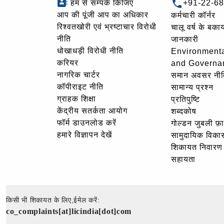
हम से सम्पर्क किजिए
+91-22-6
आप की पूंजी आप का अधिकार
कर्मचारी कॉर्नर
रिश्वतखोरी एवं भ्रष्टाचार विरोधी
चालू वर्ष के बकाय
नीति
जानकारी
धोखाधड़ी विरोधी नीति
Environmenta
करियर
and Governa
नागरिक चार्टर
समान अवसर नीत
कॉपीराइट नीति
सामान्य प्रश्न
ग्राहक शिक्षा
प्रतिपुष्टि
केंद्रीय सतर्कता आयोग
शब्दकोष
फॉर्म डाउनलोड करें
गोल्‍डन जुबली फ़
हमारे विज्ञापन देखें
सामुदायिक विका
शिकायत निवारण
सहायता
किसी भी शिकायत के लिए,ईमेल करें:
co_complaints[at]licindia[dot]com