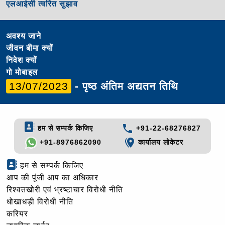
एलआईसी त्वरित सुझाव
अवश्य जाने
जीवन बीमा क्यों
निवेश क्यों
गो मोबाइल
13/07/2023
- पृष्ठ अंतिम अद्यतन तिथि
हम से सम्पर्क किजिए
+91-22-68276827
+91-8976862090
कार्यालय लोकेटर
हम से सम्पर्क किजिए
आप की पूंजी आप का अधिकार
रिश्वतखोरी एवं भ्रष्टाचार विरोधी नीति
धोखाधड़ी विरोधी नीति
करियर