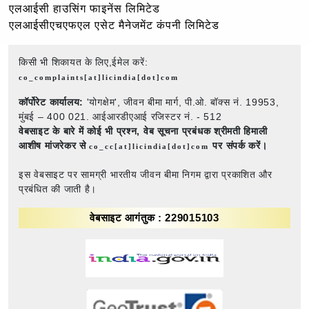
एलआईसी हाउसिंग फाइनेंस लिमिटेड
एलआईसीएचएफएल एसेट मैनेजमेंट कंपनी लिमिटेड
किसी भी शिकायत के लिए,ईमेल करें:
co_complaints[at]licindia[dot]com
कॉर्पोरेट कार्यालय:
'योगक्षेम', जीवन बीमा मार्ग, पी.ओ. बॉक्स नं. 19953,
मुंबई – 400 021. आईआरडीएआई रजिस्टर नं. - 512
वेबसाइट के बारे में कोई भी प्रश्न,
वेब सूचना प्रबंधक श्रीमती हिमाली
आशीष मांजरेकर से
पर संपर्क करें।
co_cc[at]licindia[dot]com
इस वेबसाइट पर सामग्री भारतीय जीवन बीमा निगम द्वारा प्रकाशित और
प्रबंधित की जाती है।
वेबसाइट आगंतुक : 229015103