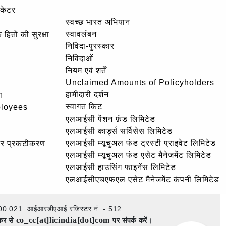
ोकेटर
स्वच्छ भारत अभियान
स्वावलंबन
हितों की सुरक्षा
निविदा-पुरस्कार
निविदाओं
नियम एवं शर्तें
Unclaimed Amounts of Policyholders
हामीदारी दर्शन
ा
स्वागत किट
ployees
एलआईसी पेंशन फ़ंड लिमिटेड
एलआईसी कार्ड्स सर्विसेस लिमिटेड
एलआईसी म्यूचुअल फंड ट्रस्टी प्राइवेट लिमिटेड
और प्रकटीकरण
एलआईसी म्यूचुअल फंड एसेट मैनेजमेंट लिमिटेड
एलआईसी हाउसिंग फाइनेंस लिमिटेड
एलआईसीएचएफएल एसेट मैनेजमेंट कंपनी लिमिटेड
ई – 400 021. आईआरडीएआई रजिस्टर नं. - 512
co_cc[at]licindia[dot]com
ेकर से
पर संपर्क करें।