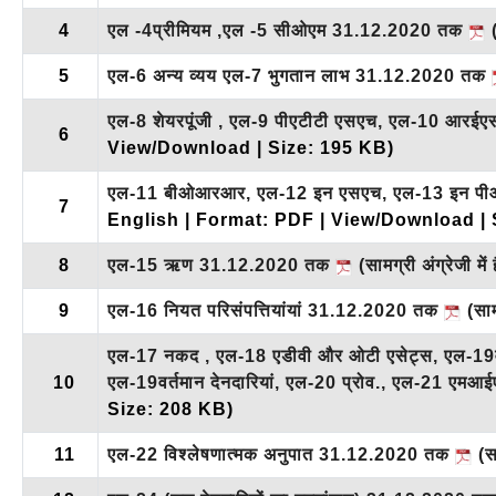
4
एल -4प्रीमियम ,एल -5 सीओएम 31.12.2020 तक
(
5
एल-6 अन्य व्यय एल-7 भुगतान लाभ 31.12.2020 तक
एल-8 शेयरपूंजी , एल-9 पीएटीटी एसएच, एल-10 आ
6
View/Download | Size: 195 KB)
एल-11 बीओआरआर, एल-12 इन एसएच, एल-13 इन पीओएल,
7
English | Format: PDF | View/Download | 
8
एल-15 ऋण 31.12.2020 तक
(सामग्री अंग्रेजी में 
9
एल-16 नियत परिसंपत्तियांयां 31.12.2020 तक
(सामग
एल-17 नकद , एल-18 एडीवी और ओटी एसेट्स, एल-19व
10
एल-19वर्तमान देनदारियां, एल-20 प्रोव., एल-21 ए
Size: 208 KB)
11
एल-22 विश्लेषणात्मक अनुपात 31.12.2020 तक
(सा