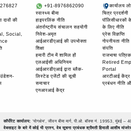
8276827
+91-8976862090
कार्यालय ल
स्वास्थ्य बीमा
चित्र प्रदर्शनी
ा दावों की
हाइपरलिंक नीति
पॉलिसीधारकों के 
अंतर्राष्ट्रीय संचालन सहयोगी
के लिए नीति
l, Social,
निवेश-अमृत
प्रेस विज्ञप्ति
nce
आईआरडीएआई की उपभोक्ता
गोपनीयता नीति
ि
शिक्षा
संपत्ति
हमारी टीम में शामिल हों
राजभाषा पत्रिक
एलआईसी अधिनियम
Retired Em
आईआरडीएआई द्वारा ब्लैक-
Portal
ाउंडेशन-
लिस्टेड एजेंटों की सूची
आरटीआई केंद्र
स
समाचार
प्रबंधन नीति 
एनआरआई केंद्र
कॉर्पोरेट कार्यालय:
'योगक्षेम', जीवन बीमा मार्ग, पी.ओ. बॉक्स नं. 19953, मुंब
वेबसाइट के बारे में कोई भी प्रश्न,
वेब सूचना प्रबंधक श्रीमती हिमाली आशीष मांजर