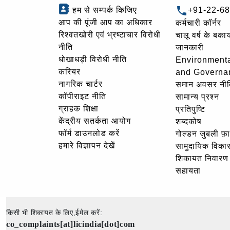
हम से सम्पर्क किजिए
+91-22-6
आप की पूंजी आप का अधिकार
कर्मचारी कॉर्नर
रिश्वतखोरी एवं भ्रष्टाचार विरोधी
चालू वर्ष के बकाय
नीति
जानकारी
धोखाधड़ी विरोधी नीति
Environmenta
करियर
and Governa
नागरिक चार्टर
समान अवसर नीत
कॉपीराइट नीति
सामान्य प्रश्न
ग्राहक शिक्षा
प्रतिपुष्टि
केंद्रीय सतर्कता आयोग
शब्दकोष
फॉर्म डाउनलोड करें
गोल्‍डन जुबली फ़
हमारे विज्ञापन देखें
सामुदायिक विका
शिकायत निवारण
सहायता
किसी भी शिकायत के लिए,ईमेल करें:
co_complaints[at]licindia[dot]com