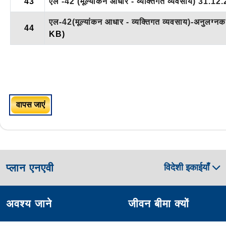
43
एल -42 (मूल्यांकन आधार - व्यक्तिगत व्यवसाय) 31.
एल-42(मूल्यांकन आधार - व्यक्तिगत व्यवसाय)-अनुल
44
KB)
वापस जाएं
प्लान एनएवी
विदेशी इकाईयाँ
अवश्य जाने
जीवन बीमा क्यों