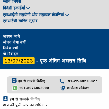
प्लान एनएवी
विदेशी इकाईयाँ
एलआईसी सहयोगी और सहायक कंपनियां
एलआईसी त्वरित सुझाव
अवश्य जाने
जीवन बीमा क्यों
निवेश क्यों
गो मोबाइल
13/07/2023
- पृष्ठ अंतिम अद्यतन तिथि
हम से सम्पर्क किजिए
+91-22-68276827
+91-8976862090
कार्यालय लोकेटर
हम से सम्पर्क किजिए
आप की पूंजी आप का अधिकार