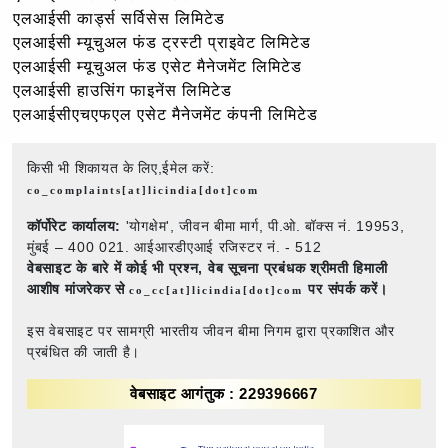
एलआईसी कार्ड्स सर्विसेस लिमिटेड
एलआईसी म्यूचुअल फंड ट्रस्टी प्राइवेट लिमिटेड
एलआईसी म्यूचुअल फंड एसेट मैनेजमेंट लिमिटेड
एलआईसी हाउसिंग फाइनेंस लिमिटेड
एलआईसीएचएफएल एसेट मैनेजमेंट कंपनी लिमिटेड
किसी भी शिकायत के लिए,ईमेल करें:
co_complaints[at]licindia[dot]com
कॉर्पोरेट कार्यालय:
'योगक्षेम', जीवन बीमा मार्ग, पी.ओ. बॉक्स नं. 19953,
मुंबई – 400 021. आईआरडीएआई रजिस्टर नं. - 512
वेबसाइट के बारे में कोई भी प्रश्न,
वेब सूचना प्रबंधक श्रीमती हिमाली
आशीष मांजरेकर से
पर संपर्क करें।
co_cc[at]licindia[dot]com
इस वेबसाइट पर सामग्री भारतीय जीवन बीमा निगम द्वारा प्रकाशित और
प्रबंधित की जाती है।
वेबसाइट आगंतुक : 229396667