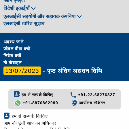
प्लान एनएवी
विदेशी इकाईयाँ
एलआईसी सहयोगी और सहायक कंपनियां
एलआईसी त्वरित सुझाव
अवश्य जाने
जीवन बीमा क्यों
निवेश क्यों
गो मोबाइल
13/07/2023
- पृष्ठ अंतिम अद्यतन तिथि
हम से सम्पर्क किजिए
+91-22-68276827
+91-8976862090
कार्यालय लोकेटर
हम से सम्पर्क किजिए
आप की पूंजी आप का अधिकार