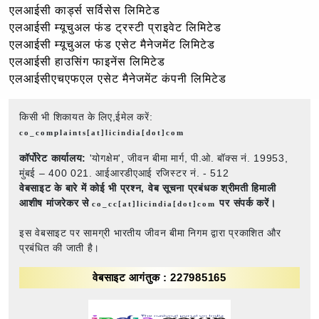
एलआईसी कार्ड्स सर्विसेस लिमिटेड
एलआईसी म्यूचुअल फंड ट्रस्टी प्राइवेट लिमिटेड
एलआईसी म्यूचुअल फंड एसेट मैनेजमेंट लिमिटेड
एलआईसी हाउसिंग फाइनेंस लिमिटेड
एलआईसीएचएफएल एसेट मैनेजमेंट कंपनी लिमिटेड
किसी भी शिकायत के लिए,ईमेल करें:
co_complaints[at]licindia[dot]com
कॉर्पोरेट कार्यालय:
'योगक्षेम', जीवन बीमा मार्ग, पी.ओ. बॉक्स नं. 19953,
मुंबई – 400 021. आईआरडीएआई रजिस्टर नं. - 512
वेबसाइट के बारे में कोई भी प्रश्न,
वेब सूचना प्रबंधक श्रीमती हिमाली
आशीष मांजरेकर से
पर संपर्क करें।
co_cc[at]licindia[dot]com
इस वेबसाइट पर सामग्री भारतीय जीवन बीमा निगम द्वारा प्रकाशित और
प्रबंधित की जाती है।
वेबसाइट आगंतुक : 227985165