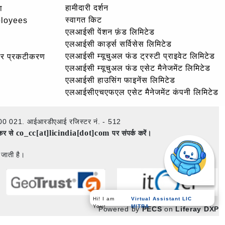
हामीदारी दर्शन
ा
स्वागत किट
ployees
एलआईसी पेंशन फ़ंड लिमिटेड
एलआईसी कार्ड्स सर्विसेस लिमिटेड
एलआईसी म्यूचुअल फंड ट्रस्टी प्राइवेट लिमिटेड
और प्रकटीकरण
एलआईसी म्यूचुअल फंड एसेट मैनेजमेंट लिमिटेड
एलआईसी हाउसिंग फाइनेंस लिमिटेड
एलआईसीएचएफएल एसेट मैनेजमेंट कंपनी लिमिटेड
ई – 400 021. आईआरडीएआई रजिस्टर नं. - 512
co_cc[at]licindia[dot]com
ेकर से
पर संपर्क करें।
 जाती है।
Virtual Assistant LIC
Hi! I am
MITRA
Your
Powered by
PECS
on
Liferay DXP