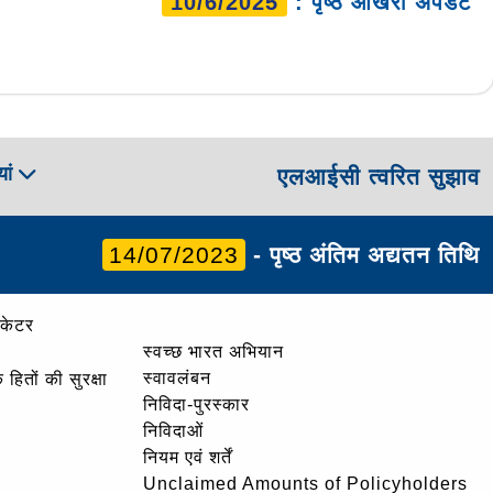
10/6/2025
: पृष्ठ आखरी अपडेट
ां
एलआईसी त्वरित सुझाव
14/07/2023
- पृष्ठ अंतिम अद्यतन तिथि
ोकेटर
स्वच्छ भारत अभियान
स्वावलंबन
हितों की सुरक्षा
निविदा-पुरस्कार
निविदाओं
नियम एवं शर्तें
Unclaimed Amounts of Policyholders