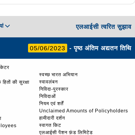
ां
एलआईसी त्वरित सुझाव
05/06/2023
- पृष्ठ अंतिम अद्यतन तिथि
ोकेटर
स्वच्छ भारत अभियान
स्वावलंबन
हितों की सुरक्षा
निविदा-पुरस्कार
निविदाओं
नियम एवं शर्तें
Unclaimed Amounts of Policyholders
हामीदारी दर्शन
ा
स्वागत किट
ployees
एलआईसी पेंशन फ़ंड लिमिटेड