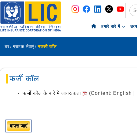
नेविगेशन
सामग्री पर छोड़ें
हमारे बारे में
उत्
घर
ग्राहक सेवाएं
नकली कॉल
फर्जी कॉल
फर्जी कॉल के बारे में जागरूकता
(Content: English 
वापस जाएं