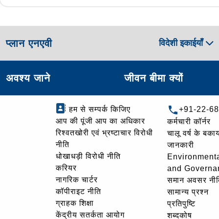
प्लान एनएवी
विदेशी इकाईयाँ
अवश्य जाने
जीवन बीमा क्यों
हम से सम्पर्क किजिए
+91-22-6
आप की पूंजी आप का अधिकार
कर्मचारी कॉर्नर
रिश्वतखोरी एवं भ्रष्टाचार विरोधी
चालू वर्ष के बकाय
नीति
जानकारी
धोखाधड़ी विरोधी नीति
Environmenta
करियर
and Governa
नागरिक चार्टर
समान अवसर नीत
कॉपीराइट नीति
सामान्य प्रश्न
ग्राहक शिक्षा
प्रतिपुष्टि
केंद्रीय सतर्कता आयोग
शब्दकोष