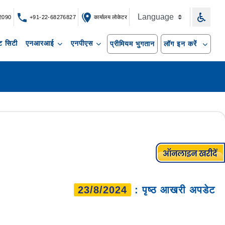
2090
+91-22-68276827
कार्यालय लोकेटर
 सिटी
एनआरआई
एनपीएस
प्रीमियम भुगतान
लॉग इन करें
23/8/2024
: पृष्ठ आखरी अपडेट