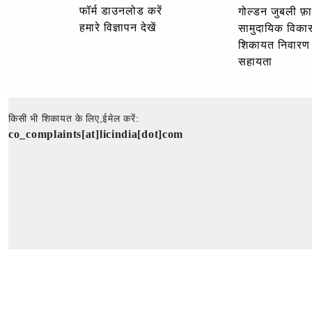
फॉर्म डाउनलोड करें
गोल्‍डन जुबली फ़
हमारे विज्ञापन देखें
सामुदायिक विका
शिकायत निवारण
सहायता
किसी भी शिकायत के लिए,ईमेल करें:
co_complaints[at]licindia[dot]com
कॉपीराइट © 2025 - सर्वाधिकार सुरक्षित - भारतीय जीवन बीमा निगम की आधिकारिक वेबसाइट।