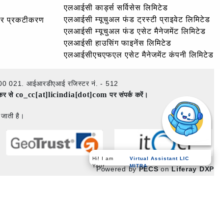
एलआईसी कार्ड्स सर्विसेस लिमिटेड
एलआईसी म्यूचुअल फंड ट्रस्टी प्राइवेट लिमिटेड
और प्रकटीकरण
एलआईसी म्यूचुअल फंड एसेट मैनेजमेंट लिमिटेड
एलआईसी हाउसिंग फाइनेंस लिमिटेड
एलआईसीएचएफएल एसेट मैनेजमेंट कंपनी लिमिटेड
ई – 400 021. आईआरडीएआई रजिस्टर नं. - 512
co_cc[at]licindia[dot]com
ेकर से
पर संपर्क करें।
 जाती है।
Virtual Assistant LIC
Hi! I am
MITRA
Your
Powered by
PECS
on
Liferay DXP