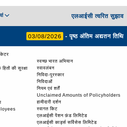
ां
एलआईसी त्वरित सुझाव
03/08/2026
- पृष्ठ अंतिम अद्यतन तिथि
ोकेटर
स्वच्छ भारत अभियान
स्वावलंबन
हितों की सुरक्षा
निविदा-पुरस्कार
निविदाओं
नियम एवं शर्तें
Unclaimed Amounts of Policyholders
हामीदारी दर्शन
ा
स्वागत किट
ployees
एलआईसी पेंशन फ़ंड लिमिटेड
एलआईसी कार्ड्स सर्विसेस लिमिटेड