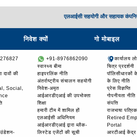
एलआईसी सहयोगी और सहायक कंपनिय
निवेश क्यों
गो मोबाइल
8276827
+91-8976862090
कार्यालय ल
स्वास्थ्य बीमा
चित्र प्रदर्शनी
ा दावों की
हाइपरलिंक नीति
पॉलिसीधारकों के 
अंतर्राष्ट्रीय संचालन सहयोगी
के लिए नीति
l, Social,
निवेश-अमृत
प्रेस विज्ञप्ति
nce
आईआरडीएआई की उपभोक्ता
गोपनीयता नीति
ि
शिक्षा
संपत्ति
हमारी टीम में शामिल हों
राजभाषा पत्रिक
एलआईसी अधिनियम
Retired Em
आईआरडीएआई द्वारा ब्लैक-
Portal
ाउंडेशन-
लिस्टेड एजेंटों की सूची
आरटीआई केंद्र