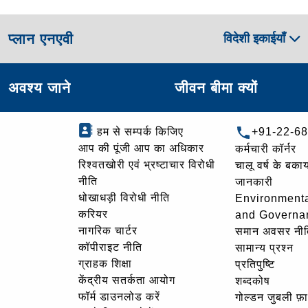
प्लान एनएवी
विदेशी इकाईयाँ
अवश्य जाने
जीवन बीमा क्यों
हम से सम्पर्क किजिए
+91-22-6
आप की पूंजी आप का अधिकार
कर्मचारी कॉर्नर
रिश्वतखोरी एवं भ्रष्टाचार विरोधी
चालू वर्ष के बकाय
नीति
जानकारी
धोखाधड़ी विरोधी नीति
Environmenta
करियर
and Governa
नागरिक चार्टर
समान अवसर नीत
कॉपीराइट नीति
सामान्य प्रश्न
ग्राहक शिक्षा
प्रतिपुष्टि
केंद्रीय सतर्कता आयोग
शब्दकोष
फॉर्म डाउनलोड करें
गोल्‍डन जुबली फ़