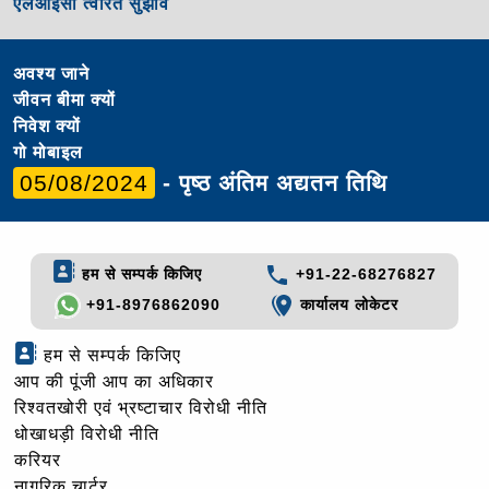
एलआईसी त्वरित सुझाव
अवश्य जाने
जीवन बीमा क्यों
निवेश क्यों
गो मोबाइल
05/08/2024
- पृष्ठ अंतिम अद्यतन तिथि
हम से सम्पर्क किजिए
+91-22-68276827
+91-8976862090
कार्यालय लोकेटर
हम से सम्पर्क किजिए
आप की पूंजी आप का अधिकार
रिश्वतखोरी एवं भ्रष्टाचार विरोधी नीति
धोखाधड़ी विरोधी नीति
करियर
नागरिक चार्टर