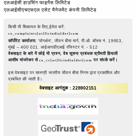
एलआईसी हाउसिंग फाइनेंस लिमिटेड
एलआईसीएचएफएल एसेट मैनेजमेंट कंपनी लिमिटेड
किसी भी शिकायत के लिए,ईमेल करें:
co_complaints[at]licindia[dot]com
कॉर्पोरेट कार्यालय:
'योगक्षेम', जीवन बीमा मार्ग, पी.ओ. बॉक्स नं. 19953,
मुंबई – 400 021. आईआरडीएआई रजिस्टर नं. - 512
वेबसाइट के बारे में कोई भी प्रश्न,
वेब सूचना प्रबंधक श्रीमती हिमाली
आशीष मांजरेकर से
पर संपर्क करें।
co_cc[at]licindia[dot]com
इस वेबसाइट पर सामग्री भारतीय जीवन बीमा निगम द्वारा प्रकाशित और
प्रबंधित की जाती है।
वेबसाइट आगंतुक : 228902151