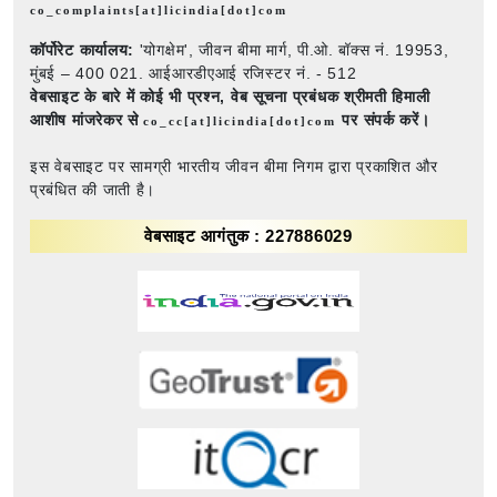
co_complaints[at]licindia[dot]com
कॉर्पोरेट कार्यालय:
'योगक्षेम', जीवन बीमा मार्ग, पी.ओ. बॉक्स नं. 19953,
मुंबई – 400 021. आईआरडीएआई रजिस्टर नं. - 512
वेबसाइट के बारे में कोई भी प्रश्न,
वेब सूचना प्रबंधक श्रीमती हिमाली
आशीष मांजरेकर से
पर संपर्क करें।
co_cc[at]licindia[dot]com
इस वेबसाइट पर सामग्री भारतीय जीवन बीमा निगम द्वारा प्रकाशित और
प्रबंधित की जाती है।
वेबसाइट आगंतुक : 227886029