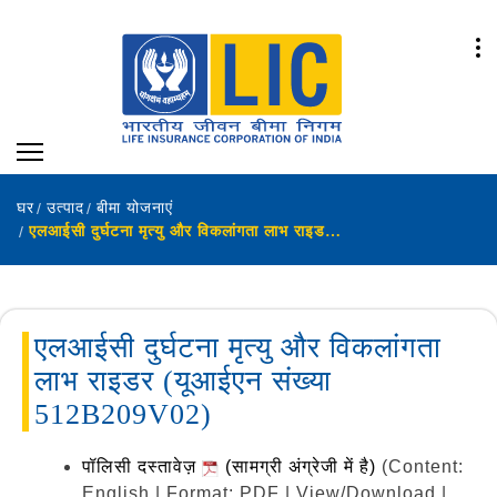
घर
उत्पाद
बीमा योजनाएं
एलआईसी दुर्घटना मृत्यु और विकलांगता लाभ राइडर (यूआईएन संख्या 512B209V02)
एलआईसी दुर्घटना मृत्यु और विकलांगता
लाभ राइडर (यूआईएन संख्या
512B209V02)
पॉलिसी दस्तावेज़
(सामग्री अंग्रेजी में है)
(Content:
English | Format: PDF | View/Download |