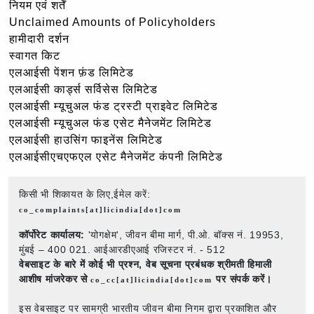
नियम एवं शर्तें
Unclaimed Amounts of Policyholders
हामीदारी दर्शन
स्वागत किट
एलआईसी पेंशन फ़ंड लिमिटेड
एलआईसी कार्ड्स सर्विसेस लिमिटेड
एलआईसी म्यूचुअल फंड ट्रस्टी प्राइवेट लिमिटेड
एलआईसी म्यूचुअल फंड एसेट मैनेजमेंट लिमिटेड
एलआईसी हाउसिंग फाइनेंस लिमिटेड
एलआईसीएचएफएल एसेट मैनेजमेंट कंपनी लिमिटेड
किसी भी शिकायत के लिए,ईमेल करें:
co_complaints[at]licindia[dot]com
कॉर्पोरेट कार्यालय:
'योगक्षेम', जीवन बीमा मार्ग, पी.ओ. बॉक्स नं. 19953,
मुंबई – 400 021. आईआरडीएआई रजिस्टर नं. - 512
वेबसाइट के बारे में कोई भी प्रश्न,
वेब सूचना प्रबंधक श्रीमती हिमाली
आशीष मांजरेकर से
पर संपर्क करें।
co_cc[at]licindia[dot]com
इस वेबसाइट पर सामग्री भारतीय जीवन बीमा निगम द्वारा प्रकाशित और