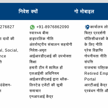
निवेश क्यों
गो मोबाइल
8276827
+91-8976862090
कार्यालय ल
स्वास्थ्य बीमा
चित्र प्रदर्शनी
ा दावों की
हाइपरलिंक नीति
पॉलिसीधारकों के 
अंतर्राष्ट्रीय संचालन सहयोगी
के लिए नीति
l, Social,
निवेश-अमृत
प्रेस विज्ञप्ति
nce
आईआरडीएआई की उपभोक्ता
गोपनीयता नीति
ि
शिक्षा
संपत्ति
हमारी टीम में शामिल हों
राजभाषा पत्रिक
एलआईसी अधिनियम
Retired Em
आईआरडीएआई द्वारा ब्लैक-
Portal
ाउंडेशन-
लिस्टेड एजेंटों की सूची
आरटीआई केंद्र
स
समाचार
प्रबंधन नीति 
एनआरआई केंद्र