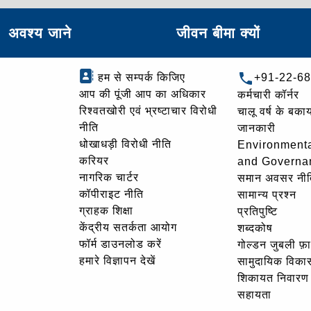
अवश्य जाने
जीवन बीमा क्यों
हम से सम्पर्क किजिए
+91-22-6
आप की पूंजी आप का अधिकार
कर्मचारी कॉर्नर
रिश्वतखोरी एवं भ्रष्टाचार विरोधी
चालू वर्ष के बकाय
नीति
जानकारी
धोखाधड़ी विरोधी नीति
Environmenta
करियर
and Governa
नागरिक चार्टर
समान अवसर नीत
कॉपीराइट नीति
सामान्य प्रश्न
ग्राहक शिक्षा
प्रतिपुष्टि
केंद्रीय सतर्कता आयोग
शब्दकोष
फॉर्म डाउनलोड करें
गोल्‍डन जुबली फ़
हमारे विज्ञापन देखें
सामुदायिक विका
शिकायत निवारण
सहायता