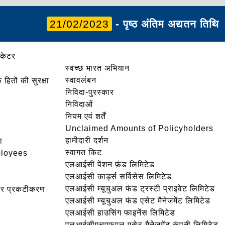
21/02/2023
- पृष्ठ अंतिम अद्यतन तिथि
ोकेटर
स्वच्छ भारत अभियान
स्वावलंबन
हितों की सुरक्षा
निविदा-पुरस्कार
निविदाओं
नियम एवं शर्तें
Unclaimed Amounts of Policyholders
हामीदारी दर्शन
ा
स्वागत किट
ployees
एलआईसी पेंशन फ़ंड लिमिटेड
एलआईसी कार्ड्स सर्विसेस लिमिटेड
एलआईसी म्यूचुअल फंड ट्रस्टी प्राइवेट लिमिटेड
और प्रकटीकरण
एलआईसी म्यूचुअल फंड एसेट मैनेजमेंट लिमिटेड
एलआईसी हाउसिंग फाइनेंस लिमिटेड
एलआईसीएचएफएल एसेट मैनेजमेंट कंपनी लिमिटेड