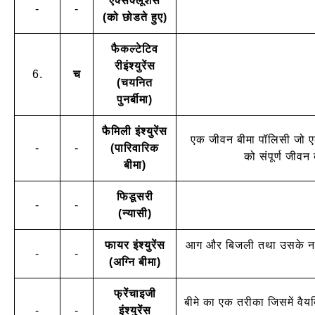
एक्सक्लूशंस
-
-
(को छोडते हुए)
फैकल्टेटिव
रीइंश्युरेंस
6.
च
(चयनित
पुनर्बीमा)
फैमिली इंश्युरेंस
एक जीवन बीमा पॉलिसी जो एक 
-
-
(पारिवारिक
को संपूर्ण जीवन 
बीमा)
फिडूसरी
-
-
(न्यासी)
फायर इंश्युरेंस
आग और बिजली तथा उसके नतीजत
-
-
(अग्नि बीमा)
फ्रेंचाइजी
बीमे का एक तरीका जिसमें वैयक
-
-
इंश्युरेंस