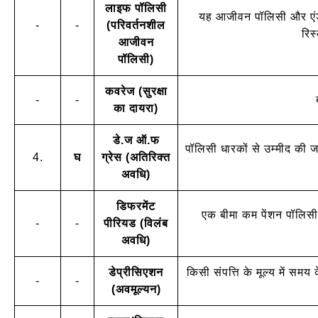
लाइफ पॉलिसी
यह आजीवन पॉलिसी और एंडोम
-
-
(परिवर्तनशील
रिस
आजीवन
पॉलिसी)
कवरेज (सुरक्षा
-
-
का दायरा)
डे.ज ऑ.फ
पॉलिसी धारकों से उम्मीद की 
4.
घ
ग्रेस (अतिरिक्त
अवधि)
डिफरमेंट
एक बीमा कम पेंशन पॉलिसी 
-
-
पीरियड (विलंब
अवधि)
डेप्रीसिएशन
किसी संपत्ति के मूल्य में सम
-
-
(अवमूल्यन)