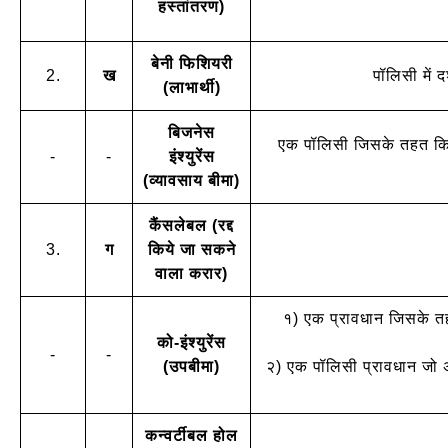
हस्तांतरण)
बेनी फिशियरी
2.
ख
पॉलिसी में द
(लाभार्थी)
बिजनेस
एक पॉलिसी जिसके तहत किसी
-
-
इंश्युरेंस
(व्यावसाय बीमा)
कैंसलेबल (रद्द
3.
ग
किये जा सकने
वाला करार)
१) एक प्रावधान जिसके तहत
को-इंश्युरेंस
-
-
(उपबीमा)
२) एक पॉलिसी प्रावधान जो अक
कन्वर्टीबल होल