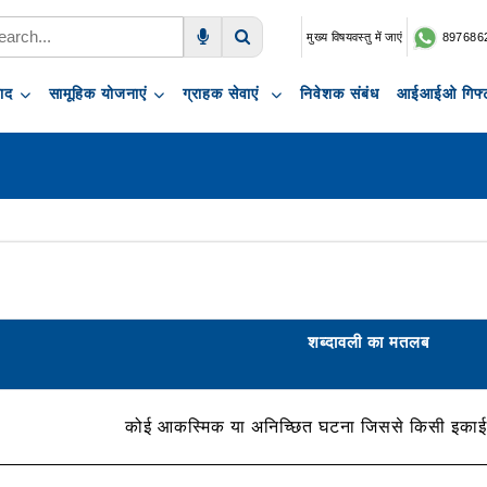
मुख्य विषयवस्तु में जाएं
897686
Voice Search
Search
पाद
सामूहिक योजनाएं
ग्राहक सेवाएं
निवेशक संबंध
आईआईओ गिफ्ट
शब्दावली का मतलब
कोई आकस्मिक या अनिच्छित घटना जिससे किसी इकाई को