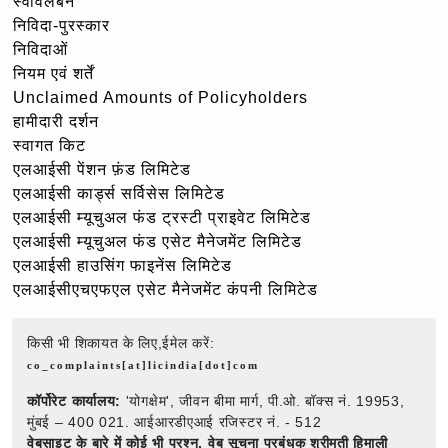
स्वावलंबन
निविदा-पुरस्कार
निविदाओं
नियम एवं शर्तें
Unclaimed Amounts of Policyholders
हामीदारी दर्शन
स्वागत किट
एलआईसी पेंशन फ़ंड लिमिटेड
एलआईसी कार्ड्स सर्विसेस लिमिटेड
एलआईसी म्यूचुअल फंड ट्रस्टी प्राइवेट लिमिटेड
एलआईसी म्यूचुअल फंड एसेट मैनेजमेंट लिमिटेड
एलआईसी हाउसिंग फाइनेंस लिमिटेड
एलआईसीएचएफएल एसेट मैनेजमेंट कंपनी लिमिटेड
किसी भी शिकायत के लिए,ईमेल करें:
co_complaints[at]licindia[dot]com
कॉर्पोरेट कार्यालय:
'योगक्षेम', जीवन बीमा मार्ग, पी.ओ. बॉक्स नं. 19953,
मुंबई – 400 021. आईआरडीएआई रजिस्टर नं. - 512
वेबसाइट के बारे में कोई भी प्रश्न,
वेब सूचना प्रबंधक श्रीमती हिमाली