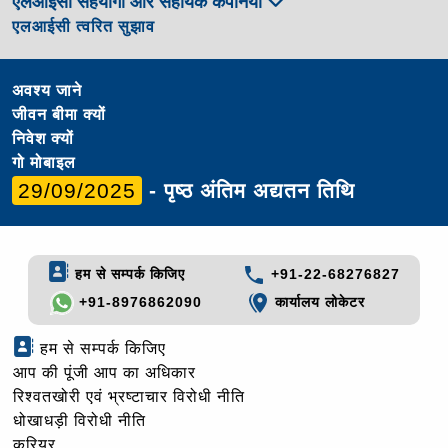
एलआईसी सहयोगी और सहायक कंपनियां
एलआईसी त्वरित सुझाव
अवश्य जाने
जीवन बीमा क्यों
निवेश क्यों
गो मोबाइल
29/09/2025
- पृष्ठ अंतिम अद्यतन तिथि
हम से सम्पर्क किजिए
+91-22-68276827
+91-8976862090
कार्यालय लोकेटर
हम से सम्पर्क किजिए
आप की पूंजी आप का अधिकार
रिश्वतखोरी एवं भ्रष्टाचार विरोधी नीति
धोखाधड़ी विरोधी नीति
करियर